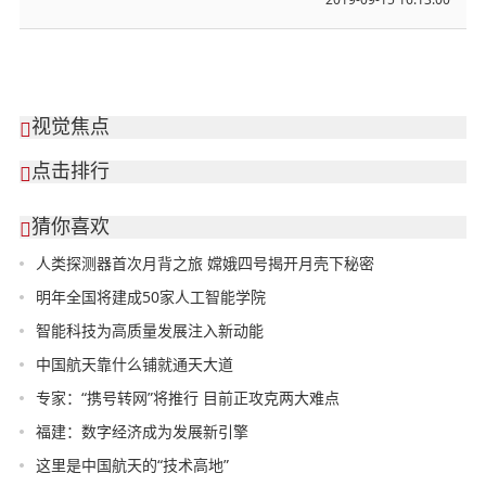
视觉焦点

点击排行

猜你喜欢

人类探测器首次月背之旅 嫦娥四号揭开月壳下秘密
明年全国将建成50家人工智能学院
智能科技为高质量发展注入新动能
中国航天靠什么铺就通天大道
专家：“携号转网”将推行 目前正攻克两大难点
福建：数字经济成为发展新引擎
这里是中国航天的“技术高地”