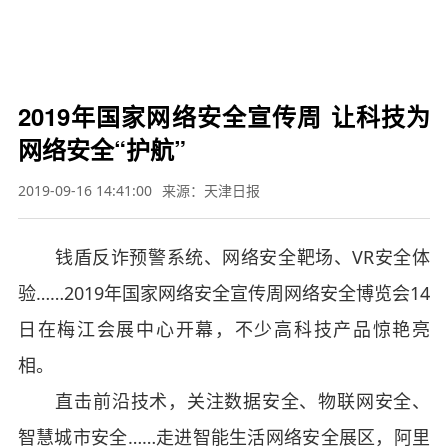

要闻
财经
军事
体育
文娱
图片
教育
科技
旅游
健康
汽车
公益
三农
应
急


2019年国家网络安全宣传周 让科技为
网络安全“护航”
2019-09-16 14:41:00
来源：天津日报
钱盾反诈预警系统、网络安全靶场、VR安全体
验……2019年国家网络安全宣传周网络安全博览会14
日在梅江会展中心开幕，不少高科技产品惊艳亮
相。
直击前沿技术，关注数据安全、物联网安全、
智慧城市安全……走进智能生活网络安全展区，阿里