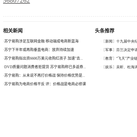
56807262
相关新闻
头条推荐
·
苏宁易购涉足互联网金融 移动端成电商新蓝海
·
苏宁下半年或再购垂直电商：放弃持续加速
·
苏宁易购拟出资6600万美元收购红孩子 加速"去...
·
DVD质量问题消费者拒提货 苏宁易购称已多返券...
·
苏宁易购：从未说不再打价格战 保持价格优势是...
·
苏宁易购为电商价格平反 评：价格战是电商必修课