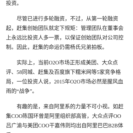
投资。
尽管已进行多轮融资，不过，从第一轮融资
起，赶集创始团队就定下规矩：管理团队在董事会
上永远比投资人多一票，以保证创始团队对公司控
制。因此，赶集的命运仍需杨氏兄弟拍板。
实际上，当前O2O市场正形成美团、大众点
评、58同城、赶集及百度旗下糯米网等5家竞争格
局，一位投资人说，2015年O2O市场必然是腥风血
雨的“战争”。
有趣的是，来自阿里系的力量不可小视。如赶
集COO陈国环曾是阿里组织部高管，大众点评OO
吕广渝与美团COO干嘉伟则均出自阿里巴巴B2B体