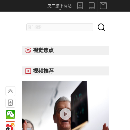



央广旗下网站

视觉焦点

视频推荐


