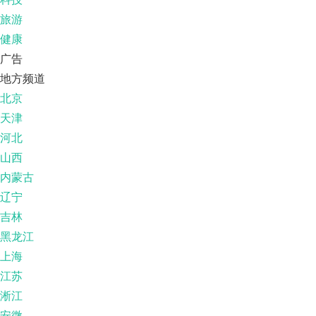
旅游
健康
广告
地方频道
北京
天津
河北
山西
内蒙古
辽宁
吉林
黑龙江
上海
江苏
淅江
安微