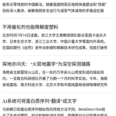
链条近零排放的中国解法。随着我国特高压电网快速建设和“双碳”
目标深入推进，破解电网安全运行与温室气体减排的矛盾迫在眉
睫。
不用催化剂也能降解废塑料
北京时间7月16日凌晨，浙江大学王勇教授团队联合英国卡迪夫大
学、日本东京大学、浙江工业大学、中国计量大学等国内外高校，
在国际期刊《自然》发布全新塑料降解技术研究成果，彻底打破传
统废塑料回收的技术局限。
探地亦问天：“火箭地震学”为深空探测铺路
海南省北部雷琼火山区，在一处约万年前火山喷发形成的熔岩洞
内，一支联合科研团队开展了为期一个月的科学实验。今年，海南
省地震局、南方科技大学、北京大学和中国地震局地球物理研究所
组成联合团队，将海南的熔岩洞作为地下空间监测的原型试验场，
开展系列研究。
AI系统可将蛋白质序列“翻译”成文字
与依赖已知蛋白质序列相似性的传统方法不同，BetaDescribe结
合了生成式模型、验证机制和评估流程，即使面对与已知蛋白质没