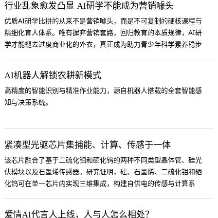
行业乱象愈发凸显 AI研学不能成为营销噱头
优质AI研学比拼的从来不是营销噱头，而是不可复制的硬核课程与
精细化育人体系。唯有摒弃营销套路，回归教育的本质规律，AI研
学才能褪去过度商业化的外衣，真正成为助力青少年科学素养稳步
提升的优质课外教育阵地。
AI机器人解锁农耕新模式
高精度的智能识别与精准作业能力，源自机器人搭载的全套智能感
知与决策系统。
紧凑型光驱芯片集捕能、计算、传感于一体
该芯片融合了基于二硫化钼和硒化钨的两种不同类型晶体管、硅光
伏模块以及石墨烯传感器。研究证明，硅、石墨烯、二硫化钼和硒
化钨可在单一芯片内实现三维集成，构建自供电的传感与计算系
统。
爱情AI代言人上线，人与人怎么相处？