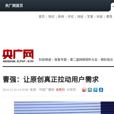
央广网首页
首页
|
快讯
|
新闻
|
评论
|
财经
|
军事
|
科技
|
教育
科技频道
>
极客专题
>
第二届网络视听大会
>
精彩观点
曹强：让原创真正拉动用户需求
2014-12-16 14:19:00
来源：
中国广播网
说两句
分享到：