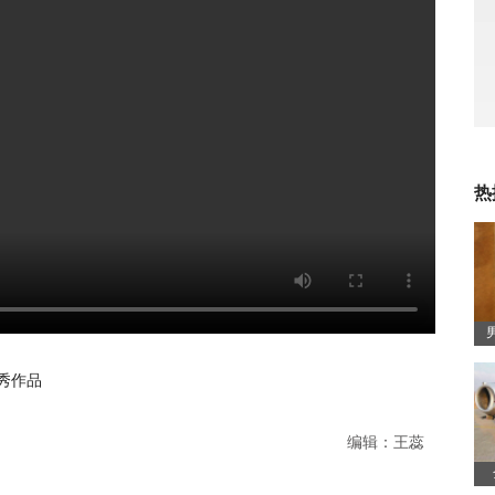
热
秀作品
编辑：王蕊