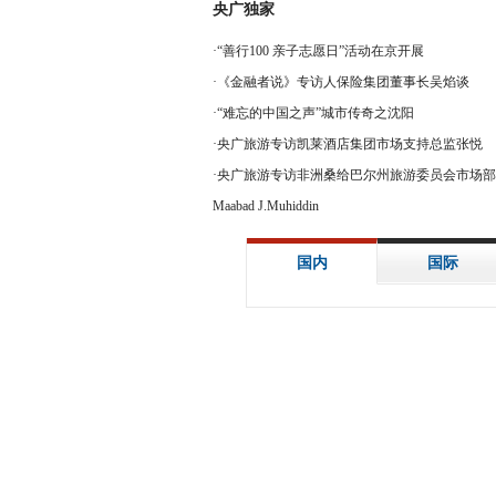
央广独家
·
“善行100 亲子志愿日”活动在京开展
·
《金融者说》专访人保险集团董事长吴焰谈
·
“难忘的中国之声”城市传奇之沈阳
·
央广旅游专访凯莱酒店集团市场支持总监张悦
·
央广旅游专访非洲桑给巴尔州旅游委员会市场部
Maabad J.Muhiddin