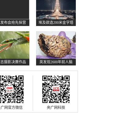
果发布会抢先探营
埃及欲造200米金字塔
杂志摄影决赛作品
英发现2600年前人脑
央广网官方微信
央广网科技