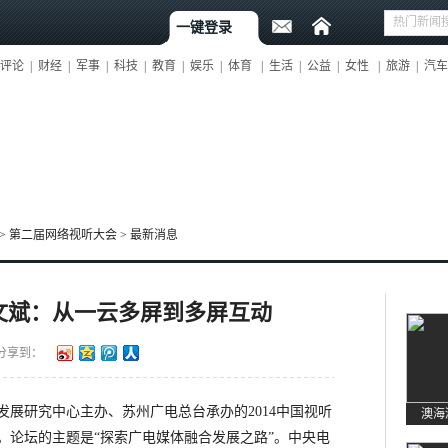
一键登录
评论
|
财经
|
军事
|
科技
|
教育
|
娱乐
|
体育
|
生活
|
公益
|
女性
|
旅游
|
汽车
>
第二届网络视听大会
>
最新消息
文斌：从一云多屏到多屏互动
分享到：
展研究中心主办、苏州广电总台承办的2014中国视听
。论坛的主题是“探索广电媒体融合发展之路”。中央电