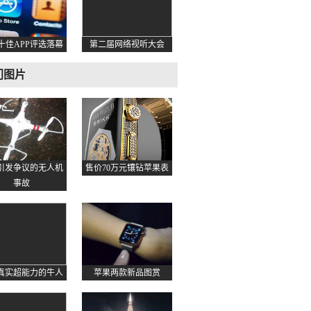
十佳APP评选落幕
第二届网络视听大会
门图片
起引发争议的无人机
售价70万元镶钻苹果表
事故
真实超能力的牛人
苹果两款新品图赏