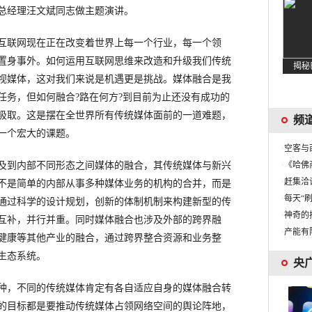
总经理汪文斌同志做主题演讲。
联网现在正在改变着世界上每一个行业，每一个领
置身事外。如何运用互联网思维来改造和升级我们传统
视媒体，这对我们来说是机遇更是挑战。媒体融合是我
任务，但如何融合?路在何方?到目前为止还没有成功的
吸取。这是摆在全世界所有传统媒体面前的一道难题，
频
一个宏大的课题。
·
空客与
到内部不同形态之间媒体的融合，其传统媒体与新兴
·
《哈佛
·
赶集洽
不是简单的内部从事多种媒体业务的机构的合并，而是
·
每天“
通过科学的设计规划，创新的体制机制来构建新型的传
·
神奇的
互补，并行并重。同时媒体融合也涉及外部的跨界融
·
产能有限
健康等其他产业的融合，通过跨界整合资源和业务整
生态系统。
央
，不同的传统媒体肯定有各自适应自身的媒体融合转
的目标都是要推动传统媒体占领网络空间的舆论阵地，