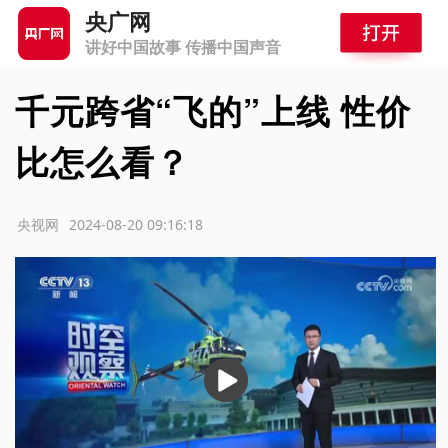
央广网
讲好中国故事 传播中国声音
千元跨省“飞的”上线 性价
比怎么看？
源：央视网
2024-08-20 09:16:18
播
放