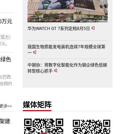
维世界
的公共工
0万元
。
华为WATCH GT 7系列定档8月5日
运营方）
意义。
我国生物质能发电装机连续7年规模全球第
一
建绿色
中钢协：将数字化智能化作为钢企绿色低碳
转型核心抓手
与巴西
平台网约
三年惠及
车运营
媒体矩阵
。
更多>>
架建