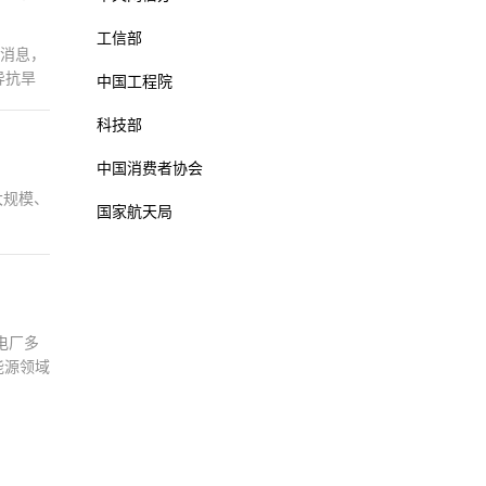
工信部
学消息，
异抗旱
中国工程院
条件下产
科技部
中国消费者协会
大规模、
国家航天局
电厂多
能源领域