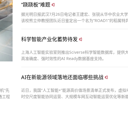
“跷跷板”难题
据光明日报武汉7月26日电记者王建宏、张锐从华中农业大
该校熊立仲教授团队近日鉴定出一个名为“ROAD1”的稻属特
孤儿基因，并发现携带这个功能等位基因的水稻在田间干旱
量较对照显著提高。
科学智能产业化蓄势待发
上海人工智能实验室则推出Sciverse科学智能数据库，提供
高准确度、强时效性的AI Ready数据基座支持。
AI在新能源领域落地还面临哪些挑战
机“先
近日，我国“人工智能+”能源高价值场景清单正式发布，虚拟
通工程
时空尺度智能协同运营、大规模车网互动智能运营优化等新
高价值场景入选。