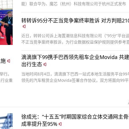
能）联合华为、魔芯（杭州）科技有限公司于杭州正式发布
MoWorld-3D世界模型，全栈基于昇腾NPU构建的交互式三
模型正式亮相。MoWorld-3D将走出实验室，成为即插即用
转转诉95分不正当竞争案终审胜诉 对方判赔21
具，向全行业开放能力，支撑各领域空间智能应用快速落地
近日，转转公司诉上海置潮信息科技有限公司（“95分”平台
不正当竞争案终审胜诉，为行业数据权益保护规则提供参考
滴滴旗下99携手巴西领先租车企业Movida 共
设施
出行生态
举行。
当地时间8月4日，滴滴旗下巴西一站式本地生活服务平台99
电行业重
领先的汽车租赁企业Movida签署合作协议，双方将面向99
车司机推出包含新能源汽车在内的优惠租赁计划，预计未来
至少5万名司机。此次合作将进一步降低新能源汽车进入网约
场景的门槛，持续为中国新能源产业链协同出海探索新模式
徐成光：“十五五”时期国家综合立体交通网主骨
成率提升至95%