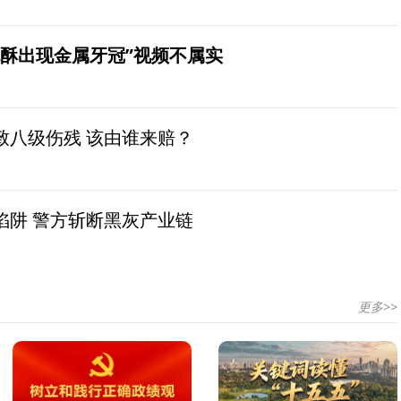
桃酥出现金属牙冠”视频不属实
致八级伤残 该由谁来赔？
陷阱 警方斩断黑灰产业链
更多>>