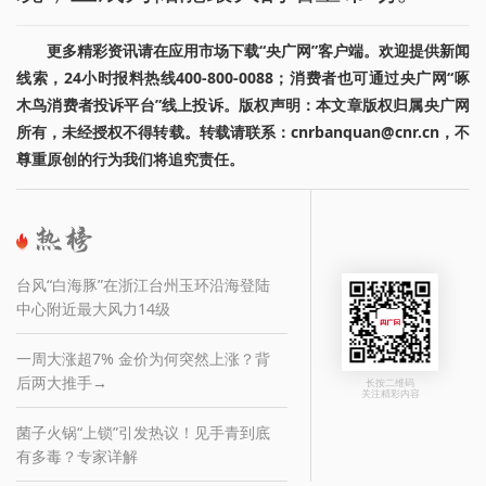
更多精彩资讯请在应用市场下载“央广网”客户端。欢迎提供新闻
线索，24小时报料热线400-800-0088；消费者也可通过央广网“啄
木鸟消费者投诉平台”线上投诉。版权声明：本文章版权归属央广网
所有，未经授权不得转载。转载请联系：cnrbanquan@cnr.cn，不
尊重原创的行为我们将追究责任。
台风“白海豚”在浙江台州玉环沿海登陆
中心附近最大风力14级
一周大涨超7% 金价为何突然上涨？背
后两大推手→
长按二维码
关注精彩内容
菌子火锅“上锁”引发热议！见手青到底
有多毒？专家详解