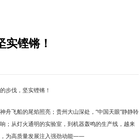
坚实铿锵！
的步伐，坚实铿锵！
舟飞船的尾焰照亮；贵州大山深处，“中国天眼”静静聆
响；从灯火通明的实验室，到机器轰鸣的生产线，越来
，为高质量发展注入强劲动能——