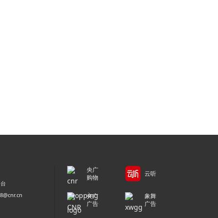
央广
云听
购物
平台
@cnr.cn
央广
象舞
广告
广告