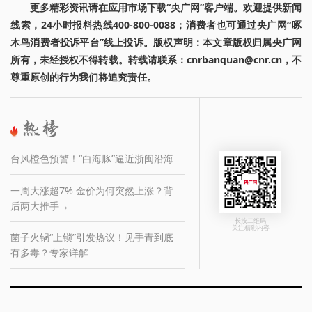
更多精彩资讯请在应用市场下载“央广网”客户端。欢迎提供新闻
线索，24小时报料热线400-800-0088；消费者也可通过央广网“啄
木鸟消费者投诉平台”线上投诉。版权声明：本文章版权归属央广网
所有，未经授权不得转载。转载请联系：cnrbanquan@cnr.cn，不
尊重原创的行为我们将追究责任。
台风橙色预警！“白海豚”逼近浙闽沿海
一周大涨超7% 金价为何突然上涨？背
后两大推手→
长按二维码
关注精彩内容
菌子火锅“上锁”引发热议！见手青到底
有多毒？专家详解