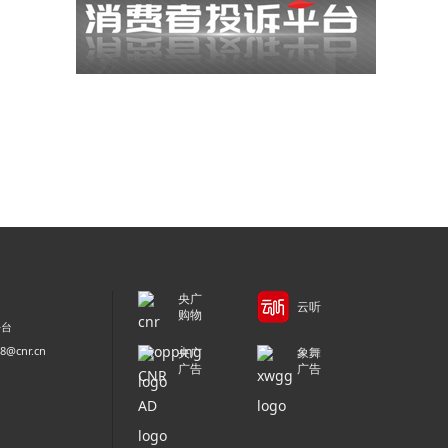
央广
云听
购物
平台
@cnr.cn
央广
象舞
广告
广告