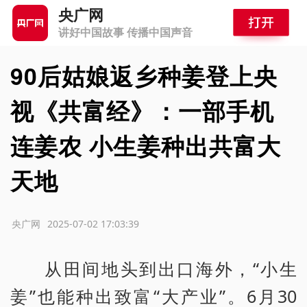
央广网
讲好中国故事 传播中国声音
90后姑娘返乡种姜登上央
视《共富经》：一部手机
连姜农 小生姜种出共富大
天地
源：央广网
2025-07-02 17:03:39
从田间地头到出口海外，“小生
姜”也能种出致富“大产业”。6月30