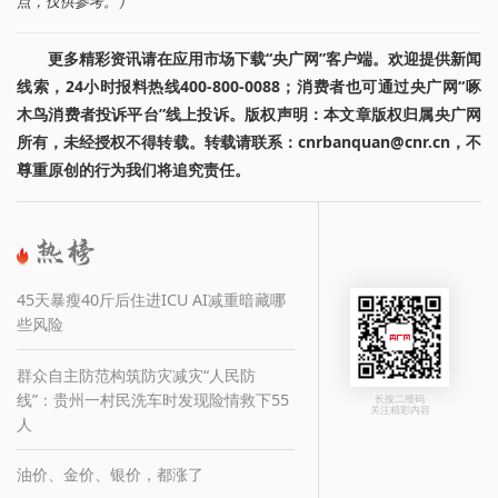
点，仅供参考。）
更多精彩资讯请在应用市场下载“央广网”客户端。欢迎提供新闻
线索，24小时报料热线400-800-0088；消费者也可通过央广网“啄
木鸟消费者投诉平台”线上投诉。版权声明：本文章版权归属央广网
所有，未经授权不得转载。转载请联系：cnrbanquan@cnr.cn，不
尊重原创的行为我们将追究责任。
45天暴瘦40斤后住进ICU AI减重暗藏哪
些风险
群众自主防范构筑防灾减灾“人民防
线”：贵州一村民洗车时发现险情救下55
长按二维码
关注精彩内容
人
油价、金价、银价，都涨了