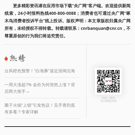
更多精彩资讯请在应用市场下载“央广网”客户端。欢迎提供新闻
线索，24小时报料热线400-800-0088；消费者也可通过央广网“啄
木鸟消费者投诉平台”线上投诉。版权声明：本文章版权归属央广网
所有，未经授权不得转载。转载请联系：cnrbanquan@cnr.cn，不
尊重原创的行为我们将追究责任。
台风橙色预警！“白海豚”逼近浙闽沿海
一周大涨超7% 金价为何突然上涨？背
后两大推手→
长按二维码
关注精彩内容
菌子火锅“上锁”引发热议！见手青到底
有多毒？专家详解