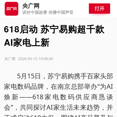
央广网
讲好中国故事 传播中国声音
618启动 苏宁易购超千款
AI家电上新
源：央广网
2026-05-15 19:08:00
5月15日，苏宁易购携手百家头部
家电数码品牌，在南京总部举办“为AI
焕新——618家电数码供应商恳谈
会”，共同探讨AI家生活未来趋势，并