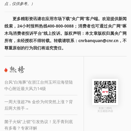
点，仅供参考。）
更多精彩资讯请在应用市场下载“央广网”客户端。欢迎提供新闻
线索，24小时报料热线400-800-0088；消费者也可通过央广网“啄
木鸟消费者投诉平台”线上投诉。版权声明：本文章版权归属央广网
所有，未经授权不得转载。转载请联系：cnrbanquan@cnr.cn，不
尊重原创的行为我们将追究责任。
台风“白海豚”在浙江台州玉环沿海登陆
中心附近最大风力14级
一周大涨超7% 金价为何突然上涨？背
后两大推手→
长按二维码
关注精彩内容
菌子火锅“上锁”引发热议！见手青到底
有多毒？专家详解