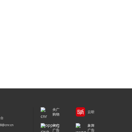
央广
云听
购物
平台
@cnr.cn
央广
象舞
广告
广告