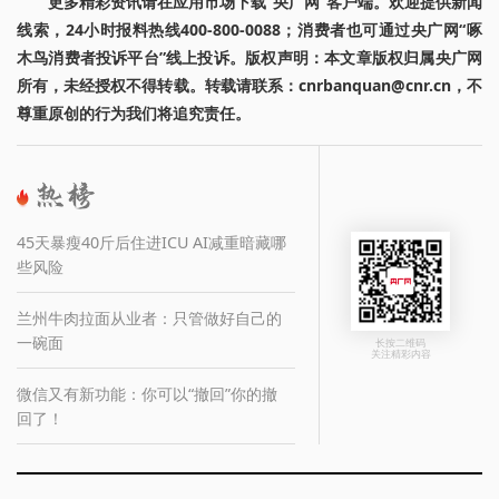
更多精彩资讯请在应用市场下载“央广网”客户端。欢迎提供新闻
线索，24小时报料热线400-800-0088；消费者也可通过央广网“啄
木鸟消费者投诉平台”线上投诉。版权声明：本文章版权归属央广网
所有，未经授权不得转载。转载请联系：cnrbanquan@cnr.cn，不
尊重原创的行为我们将追究责任。
45天暴瘦40斤后住进ICU AI减重暗藏哪
些风险
兰州牛肉拉面从业者：只管做好自己的
一碗面
长按二维码
关注精彩内容
微信又有新功能：你可以“撤回”你的撤
回了！