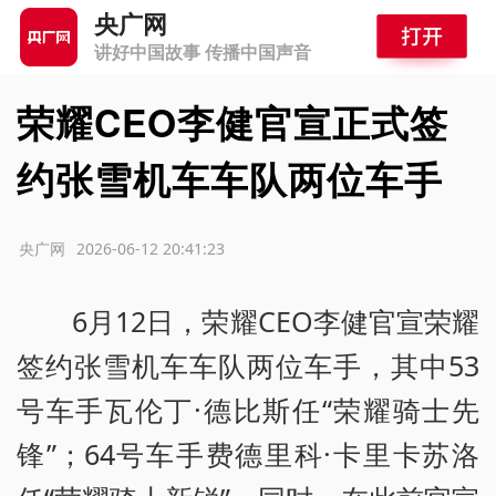
央广网
讲好中国故事 传播中国声音
荣耀CEO李健官宣正式签
约张雪机车车队两位车手
源：央广网
2026-06-12 20:41:23
6月12日，荣耀CEO李健官宣荣耀
签约张雪机车车队两位车手，其中53
号车手瓦伦丁·德比斯任“荣耀骑士先
锋”；64号车手费德里科·卡里卡苏洛