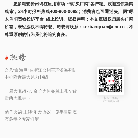
更多精彩资讯请在应用市场下载“央广网”客户端。欢迎提供新闻
线索，24小时报料热线400-800-0088；消费者也可通过央广网“啄
木鸟消费者投诉平台”线上投诉。版权声明：本文章版权归属央广网
所有，未经授权不得转载。转载请联系：cnrbanquan@cnr.cn，不
尊重原创的行为我们将追究责任。
台风“白海豚”在浙江台州玉环沿海登陆
中心附近最大风力14级
一周大涨超7% 金价为何突然上涨？背
后两大推手→
长按二维码
关注精彩内容
菌子火锅“上锁”引发热议！见手青到底
有多毒？专家详解