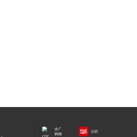
央广
云听
购物