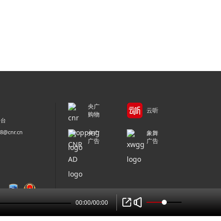
央广
云听
购物
平台
@cnr.cn
央广
象舞
广告
广告
00:00
/
00:00