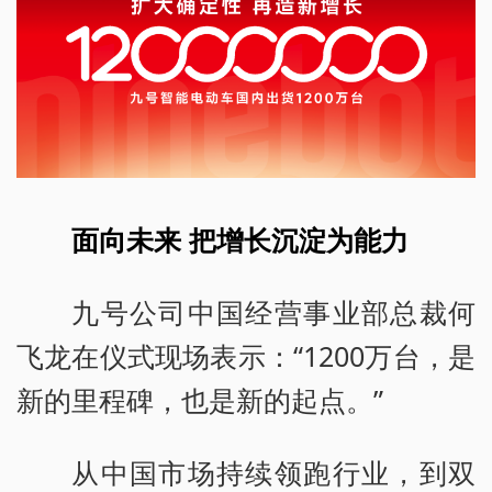
面向未来 把增长沉淀为能力
九号公司中国经营事业部总裁何
飞龙在仪式现场表示：“1200万台，是
新的里程碑，也是新的起点。”
从中国市场持续领跑行业，到双