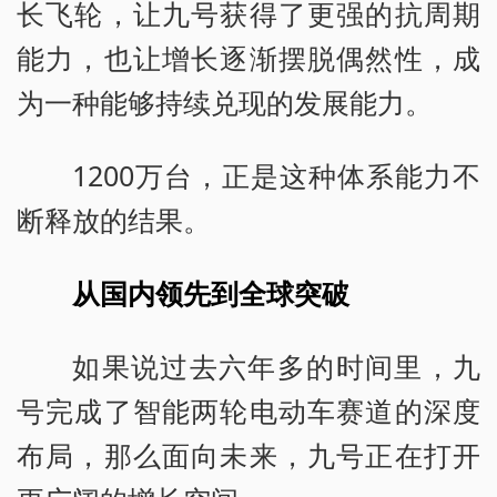
长飞轮，让九号获得了更强的抗周期
能力，也让增长逐渐摆脱偶然性，成
为一种能够持续兑现的发展能力。
1200万台，正是这种体系能力不
断释放的结果。
从国内领先到全球突破
如果说过去六年多的时间里，九
号完成了智能两轮电动车赛道的深度
布局，那么面向未来，九号正在打开