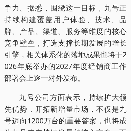
争力。据悉，围绕这一目标，九号正
持续构建覆盖用户体验、技术、品
牌、产品、渠道、服务等维度的核心
竞争壁垒，打造支撑长期发展的增长
引擎，相关体系化的落地成果也将于2
026年底举办的2027年度经销商工作
部署会上逐一对外发布。
九号公司方面表示，持续扩大领
先优势，开拓新增量市场，不仅是九
号迈向1200万台的重要答案，也将成