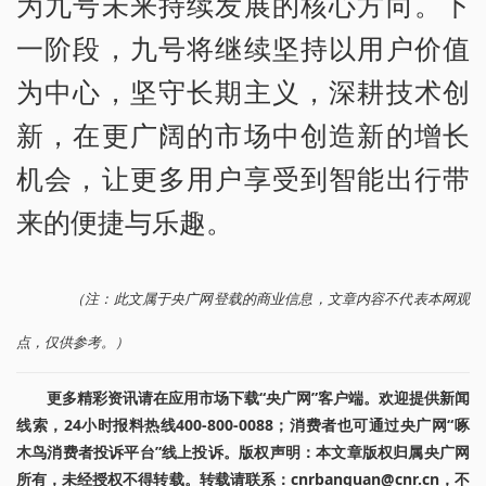
为九号未来持续发展的核心方向。下
一阶段，九号将继续坚持以用户价值
为中心，坚守长期主义，深耕技术创
新，在更广阔的市场中创造新的增长
机会，让更多用户享受到智能出行带
来的便捷与乐趣。
（注：此文属于央广网登载的商业信息，文章内容不代表本网观
点，仅供参考。）
更多精彩资讯请在应用市场下载“央广网”客户端。欢迎提供新闻
线索，24小时报料热线400-800-0088；消费者也可通过央广网“啄
木鸟消费者投诉平台”线上投诉。版权声明：本文章版权归属央广网
所有，未经授权不得转载。转载请联系：cnrbanquan@cnr.cn，不