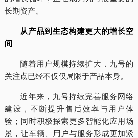
长期资产。
从产品到生态构建更大的增长空
间
随着用户规模持续扩大，九号的
关注点已经不仅仅局限于产品本身。
近年来，九号持续完善服务网络
建设，不断提升售后效率与用户体
验；同时积极探索更多智能化应用场
景，让车辆、用户与服务形成更加紧