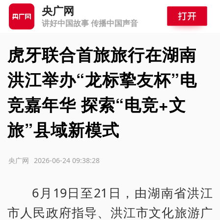
央广网
讲好中国故事 传播中国声音
虎牙联合首旅旅行在湖南
洪江举办“龙标挚友杯”电
竞嘉年华 探索“电竞+文
旅”县域新模式
源：央广网
2026-06-24 09:38:28
6月19日至21日，由湖南省洪江
市人民政府指导、洪江市文化旅游广