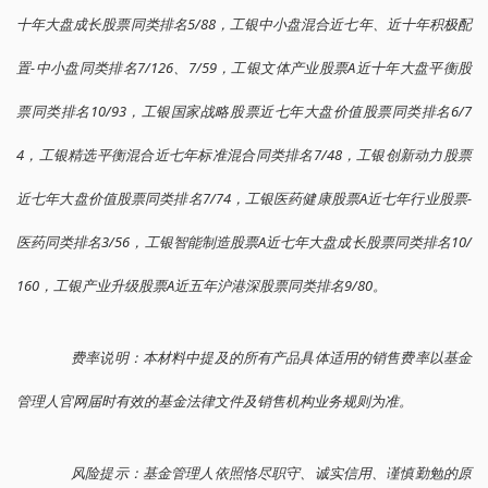
十年大盘成长股票同类排名5/88，工银中小盘混合近七年、近十年积极配
置-中小盘同类排名7/126、7/59，工银文体产业股票A近十年大盘平衡股
票同类排名10/93，工银国家战略股票近七年大盘价值股票同类排名6/7
4，工银精选平衡混合近七年标准混合同类排名7/48，工银创新动力股票
近七年大盘价值股票同类排名7/74，工银医药健康股票A近七年行业股票-
医药同类排名3/56，工银智能制造股票A近七年大盘成长股票同类排名10/
160，工银产业升级股票A近五年沪港深股票同类排名9/80。
费率说明：本材料中提及的所有产品具体适用的销售费率以基金
管理人官网届时有效的基金法律文件及销售机构业务规则为准。
风险提示：基金管理人依照恪尽职守、诚实信用、谨慎勤勉的原