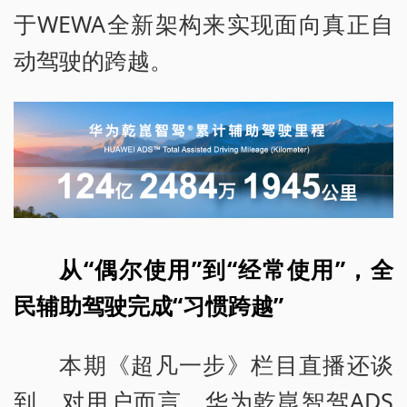
于WEWA全新架构来实现面向真正自
动驾驶的跨越。
从“偶尔使用”到“经常使用”，全
民辅助驾驶完成“习惯跨越”
本期《超凡一步》栏目直播还谈
到，对用户而言，华为乾崑智驾ADS