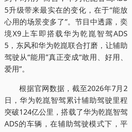
5升级带来最实在的变化，在于“能放
心用的场景变多了”。节目中透露，奕
境X9上车即搭载华为乾崑智驾ADS
5，东风和华为乾崑联合打磨，让辅助
驾驶从“能用”真正变成“敢用、好用、
爱用”。
根据官网数据，截至2026年7月2
日，华为乾崑智驾累计辅助驾驶里程
突破124亿公里，搭载了华为乾崑智驾
ADS的车辆，在辅助驾驶模式下，平