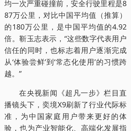
均一次严重碰撞前，安全行驶里程是8
87万公里，对比中国平均值（推算）
的180万公里，是中国平均值的4.92
倍。靳玉志表示，“这些数字代表用户
信任的同时，也标志着用户逐渐完成
从‘体验尝鲜’到‘常态化使用’的习惯跨
越。”
在央视新闻《超凡一步》栏目直
播镜头下，奕境X9刷新了行业代际标
准，为中国家庭用户带来更好的体
验，也为产业智能化、高端化发展指