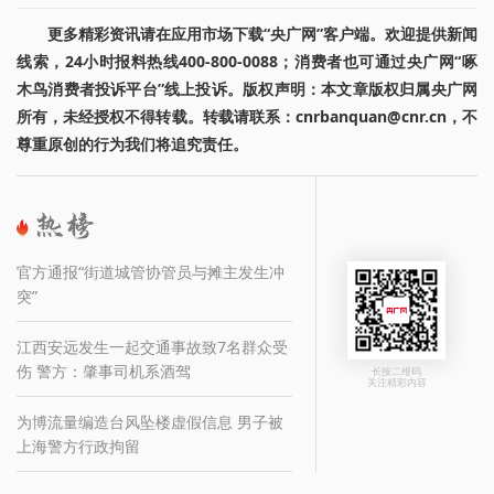
更多精彩资讯请在应用市场下载“央广网”客户端。欢迎提供新闻
线索，24小时报料热线400-800-0088；消费者也可通过央广网“啄
木鸟消费者投诉平台”线上投诉。版权声明：本文章版权归属央广网
所有，未经授权不得转载。转载请联系：cnrbanquan@cnr.cn，不
尊重原创的行为我们将追究责任。
官方通报“街道城管协管员与摊主发生冲
突”
江西安远发生一起交通事故致7名群众受
伤 警方：肇事司机系酒驾
长按二维码
关注精彩内容
为博流量编造台风坠楼虚假信息 男子被
上海警方行政拘留