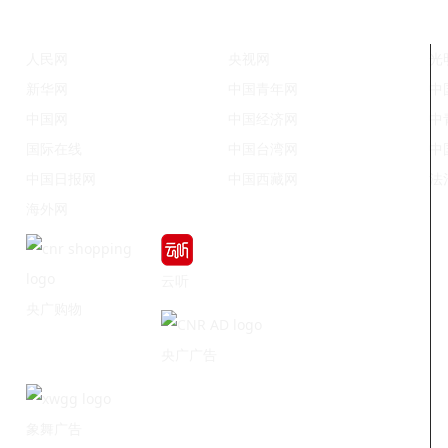
人民网
央视网
光
新华网
中国青年网
中
中国网
中国经济网
中
国际在线
中国台湾网
中
中国日报网
中国西藏网
法
海外网
云听
央广购物
央广广告
象舞广告