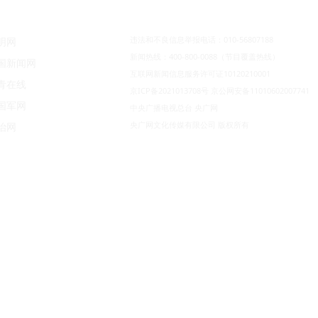
违法和不良信息举报电话：010-56807188
明网
新闻热线：400-800-0088（节目覆盖热线）
国新闻网
互联网新闻信息服务许可证10120210001
青在线
京ICP备2021013708号
京公网安备11010602007741
国军网
中央广播电视总台 央广网
央广网文化传媒有限公司 版权所有
治网