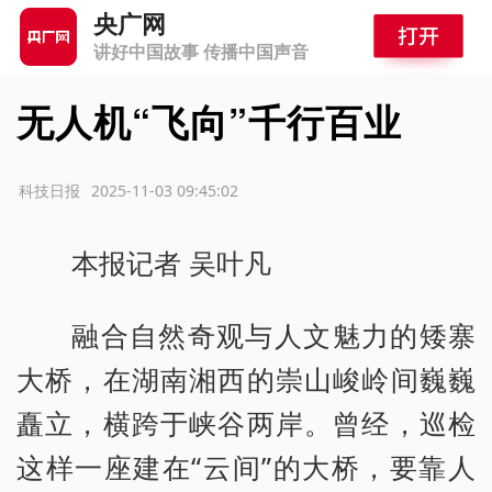
央广网
讲好中国故事 传播中国声音
无人机“飞向”千行百业
源：科技日报
2025-11-03 09:45:02
本报记者 吴叶凡
融合自然奇观与人文魅力的矮寨
大桥，在湖南湘西的崇山峻岭间巍巍
矗立，横跨于峡谷两岸。曾经，巡检
这样一座建在“云间”的大桥，要靠人