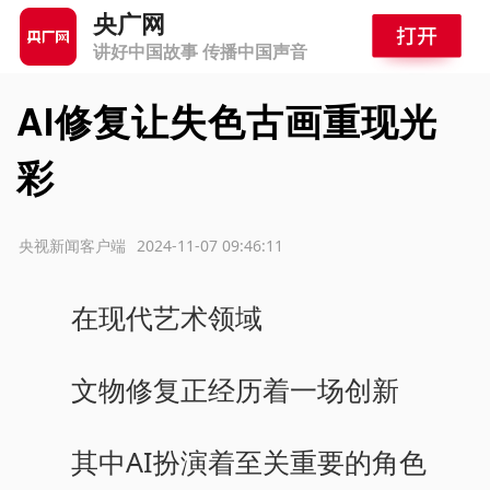
央广网
讲好中国故事 传播中国声音
AI修复让失色古画重现光
彩
源：央视新闻客户端
2024-11-07 09:46:11
在现代艺术领域
文物修复正经历着一场创新
其中AI扮演着至关重要的角色