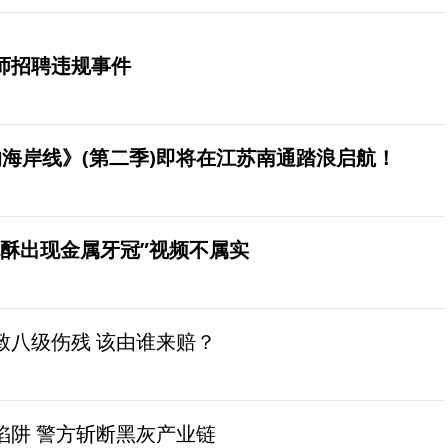
师招聘违规事件
海岸线》(第二季)即将在江苏南通踏浪启航！
桃酥出现金属牙冠”视频不属实
致八级伤残 该由谁来赔？
陷阱 警方斩断黑灰产业链