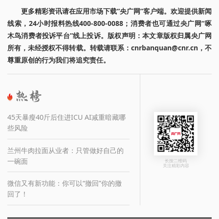
更多精彩资讯请在应用市场下载“央广网”客户端。欢迎提供新闻
线索，24小时报料热线400-800-0088；消费者也可通过央广网“啄
木鸟消费者投诉平台”线上投诉。版权声明：本文章版权归属央广网
所有，未经授权不得转载。转载请联系：cnrbanquan@cnr.cn，不
尊重原创的行为我们将追究责任。
45天暴瘦40斤后住进ICU AI减重暗藏哪
些风险
兰州牛肉拉面从业者：只管做好自己的
一碗面
长按二维码
关注精彩内容
微信又有新功能：你可以“撤回”你的撤
回了！