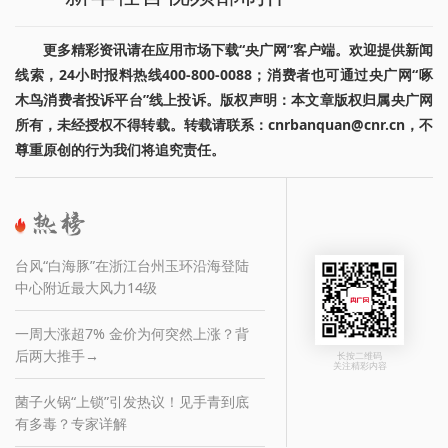
更多精彩资讯请在应用市场下载“央广网”客户端。欢迎提供新闻
线索，24小时报料热线400-800-0088；消费者也可通过央广网“啄
木鸟消费者投诉平台”线上投诉。版权声明：本文章版权归属央广网
所有，未经授权不得转载。转载请联系：cnrbanquan@cnr.cn，不
尊重原创的行为我们将追究责任。
台风“白海豚”在浙江台州玉环沿海登陆
中心附近最大风力14级
一周大涨超7% 金价为何突然上涨？背
后两大推手→
长按二维码
关注精彩内容
菌子火锅“上锁”引发热议！见手青到底
有多毒？专家详解