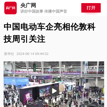
央广网
讲好中国故事 传播中国声音
中国电动车企亮相伦敦科
技周引关注
源：新华社
2024-06-14 09:44:32
播
放