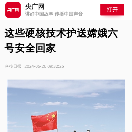
央广网
讲好中国故事 传播中国声音
这些硬核技术护送嫦娥六
号安全回家
源：科技日报
2024-06-26 09:32:26