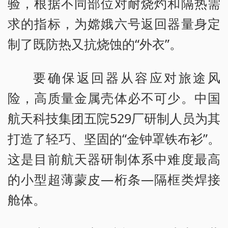
验，根据不同部位对耐烧灼和隔热需
求的指标，为嫦娥六号返回器量身定
制了既防热又抗烧蚀的“外衣”。
要确保返回器从容应对旅途风
险，高质量金属壳体必不可少。中国
航天科技集团五院529厂研制人员为其
打造了轻巧、坚固的“金钟罩铁布衫”。
这是目前航天器研制体系中难度最高
的小型超薄蒙皮—桁条—隔框类焊接
舱体。