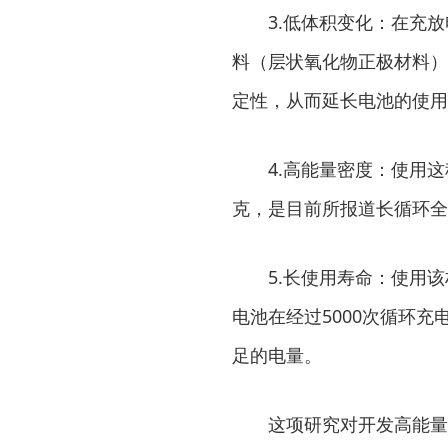
3.低体积变化：在充
料（层状氧化物正极材料）
定性，从而延长电池的使用
4.高能量密度：使用
克，是目前所报道长循环全
5.长使用寿命：使用
电池在经过5000次循环
足的电量。
这项研究对开发高能量