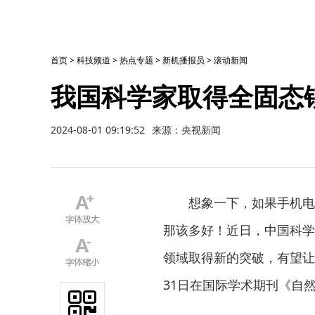
首页
>
科技频道
>
热点专题
>
新机播报员
>
滚动新闻
我国科学家取得全固态
2024-08-01 09:19:52
来源：央视新闻
想象一下，如果手机电
那该多好！近日，中国科学
领域取得新的突破，有望让
31日在国际学术期刊《自