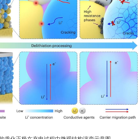
均质化正极在充电过程中微观结构演变示意图