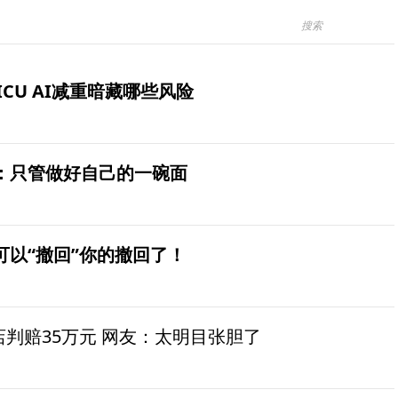
ICU AI减重暗藏哪些风险
：只管做好自己的一碗面
可以“撤回”你的撤回了！
茶店判赔35万元 网友：太明目张胆了