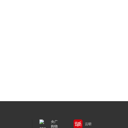
央广
云听
购物