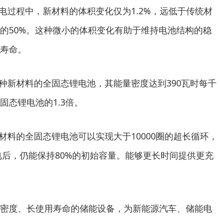
放电过程中，新材料的体积变化仅为1.2%，远低于传统材
的50%。这种微小的体积变化有助于维持电池结构的稳
寿命。
这种新材料的全固态锂电池，其能量密度达到390瓦时每千
固态锂电池的1.3倍。
该材料的全固态锂电池可以实现大于10000圈的超长循环，
充电后，仍能保持80%的初始容量。能够更长时间提供更充
密度、长使用寿命的储能设备，为新能源汽车、储能电