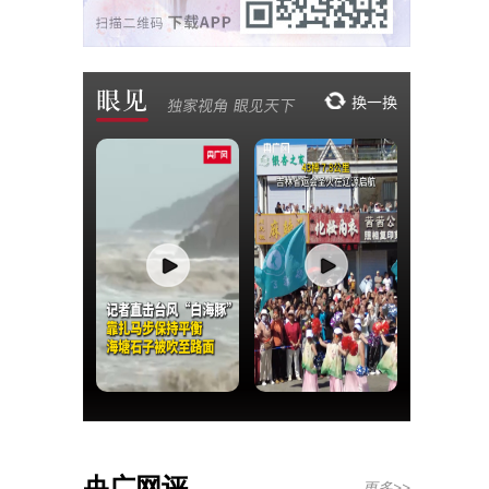
央广网评
更多>>