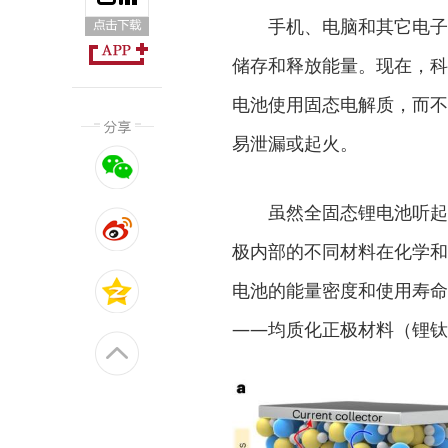
手机、电脑和其它电子
储存和释放能量。现在，科
电池使用固态电解质，而不
易泄漏或起火。
虽然全固态锂电池听起
极内部的不同材料在化学和
电池的能量密度和使用寿命
——均质化正极材料（锂钛