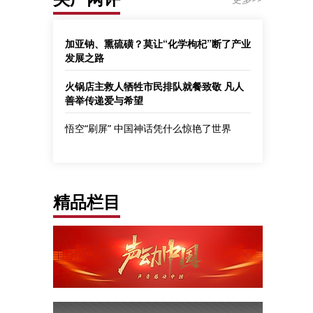
加亚钠、熏硫磺？莫让“化学枸杞”断了产业
发展之路
火锅店主救人牺牲市民排队就餐致敬 凡人
善举传递爱与希望
悟空“刷屏” 中国神话凭什么惊艳了世界
精品栏目