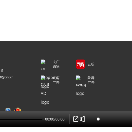
央广
云听
购物
平台
@cnr.cn
央广
象舞
广告
广告
00:00
/
00:00