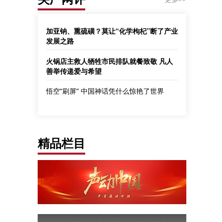
加亚钠、熏硫磺？莫让“化学枸杞”断了产业
发展之路
火锅店主救人牺牲市民排队就餐致敬 凡人
善举传递爱与希望
悟空“刷屏” 中国神话凭什么惊艳了世界
精品栏目