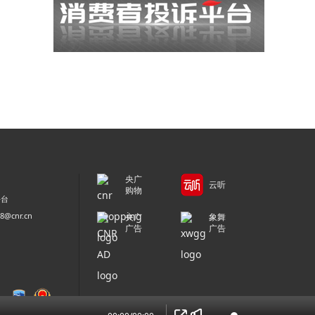
央广
云听
购物
平台
@cnr.cn
央广
象舞
广告
广告