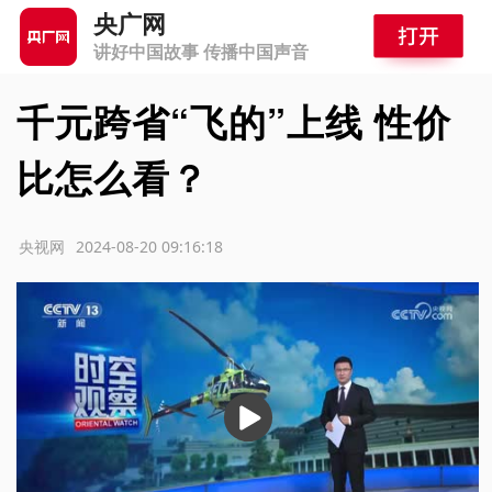
央广网
讲好中国故事 传播中国声音
千元跨省“飞的”上线 性价
比怎么看？
源：央视网
2024-08-20 09:16:18
播
放