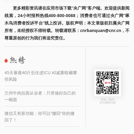
更多精彩资讯请在应用市场下载“央广网”客户端。欢迎提供新闻
线索，24小时报料热线400-800-0088；消费者也可通过央广网“啄
木鸟消费者投诉平台”线上投诉。版权声明：本文章版权归属央广网
所有，未经授权不得转载。转载请联系：cnrbanquan@cnr.cn，不
尊重原创的行为我们将追究责任。
45天暴瘦40斤后住进ICU AI减重暗藏哪
些风险
兰州牛肉拉面从业者：只管做好自己的
一碗面
长按二维码
关注精彩内容
微信又有新功能：你可以“撤回”你的撤
回了！