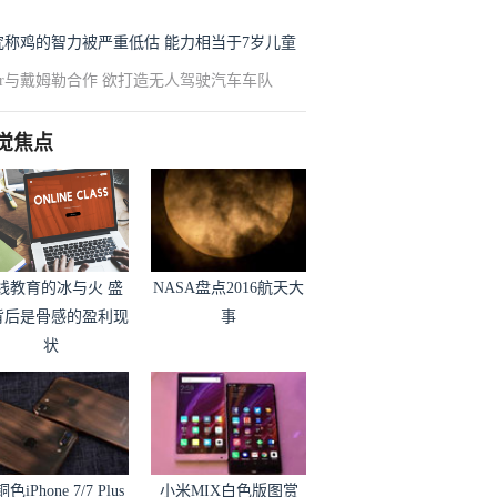
究称鸡的智力被严重低估 能力相当于7岁儿童
ber与戴姆勒合作 欲打造无人驾驶汽车车队
觉焦点
线教育的冰与火 盛
NASA盘点2016航天大
背后是骨感的盈利现
事
状
色iPhone 7/7 Plus
小米MIX白色版图赏