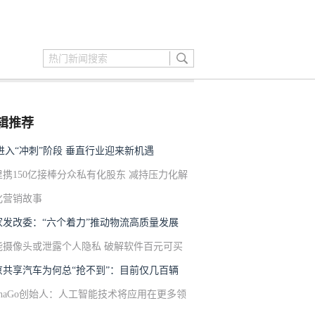
辑推荐
G进入“冲刺”阶段 垂直行业迎来新机遇
里携150亿接棒分众私有化股东 减持压力化解
化营销故事
家发改委：“六个着力”推动物流高质量发展
能摄像头或泄露个人隐私 破解软件百元可买
京共享汽车为何总“抢不到”：目前仅几百辆
lphaGo创始人：人工智能技术将应用在更多领