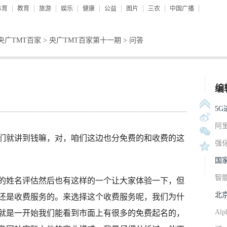
体育
教育
旅游
娱乐
健康
公益
图片
三农
中国广播
央广TMT百家
>
央广TMT百家第十一期
>
问答
编
5
阿
就讲到钱嘛，对，咱们这边也分免费的和收费的这
强
国
智
姓名评估然后也有这样的一个让大家体验一下，但
北
还是收费服务的。来选择这个收费服务呢，我们为什
A
就是一开始我们能看到市面上有很多的免费起名的，