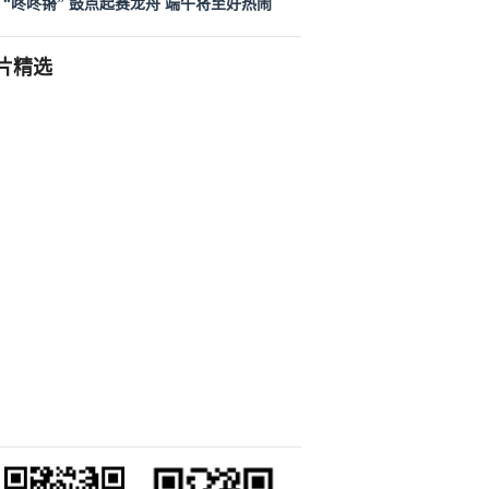
“咚咚锵” 鼓点起赛龙舟 端午将至好热闹