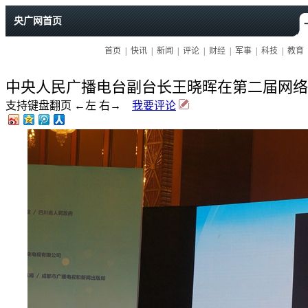
中央人民广播电台副台长王晓晖在第二届网络
支持键盘翻页 ←左 右→
我要评论