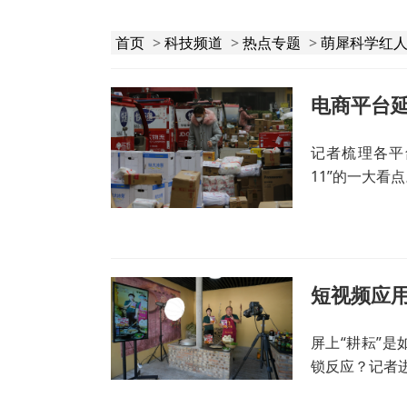
首页
>
科技频道
>
热点专题
>
萌犀科学红
记者梳理各平
11”的一大看
短视频应
屏上“耕耘”
锁反应？记者