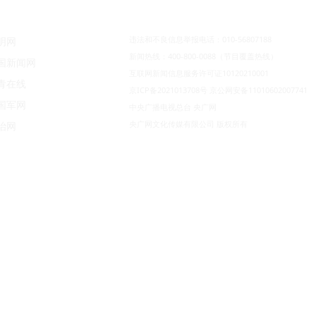
违法和不良信息举报电话：010-56807188
明网
新闻热线：400-800-0088（节目覆盖热线）
国新闻网
互联网新闻信息服务许可证10120210001
青在线
京ICP备2021013708号
京公网安备11010602007741
国军网
中央广播电视总台 央广网
央广网文化传媒有限公司 版权所有
治网