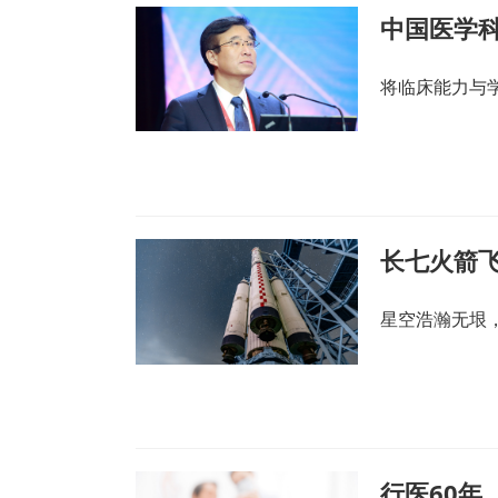
将临床能力与
星空浩瀚无垠
行医60年