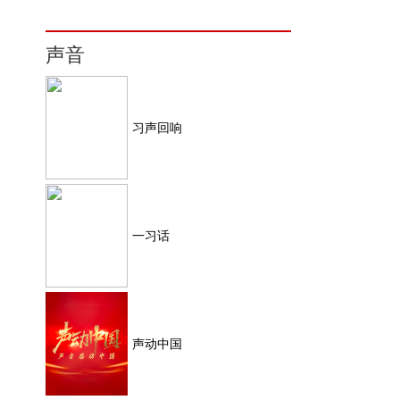
声音
习声回响
一习话
声动中国