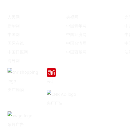
人民网
央视网
光
新华网
中国青年网
中
中国网
中国经济网
中
国际在线
中国台湾网
中
中国日报网
中国西藏网
法
海外网
云听
央广购物
央广广告
象舞广告